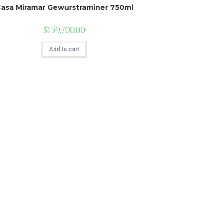
asa Miramar Gewurstraminer 750ml
$
159,700.00
Add to cart