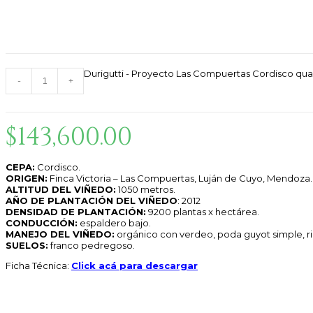
Durigutti – Proyecto Las Compue
Durigutti - Proyecto Las Compuertas Cordisco qua
-
+
$
143,600.00
CEPA:
Cordisco.
ORIGEN:
Finca Victoria – Las Compuertas, Luján de Cuyo, Mendoza.
ALTITUD DEL VIÑEDO:
1050 metros.
AÑO DE PLANTACIÓN DEL VIÑEDO
: 2012
DENSIDAD DE PLANTACIÓN:
9200 plantas x hectárea.
CONDUCCIÓN:
espaldero bajo.
MANEJO DEL VIÑEDO:
orgánico con verdeo, poda guyot simple, r
SUELOS:
franco pedregoso.
Ficha Técnica:
Click acá para descargar
ELABORACIÓN:
FECHA DE COSECHA:
última semana de marzo de 2023.