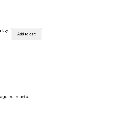
rtas Cordisco
ntity
Add to cart
iego por manto.