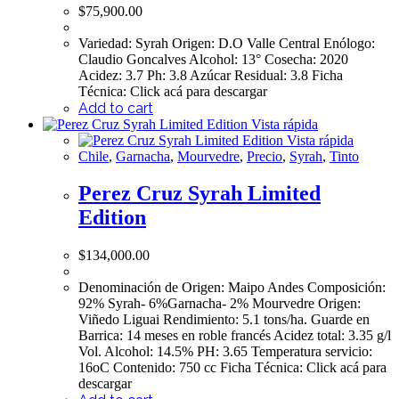
$
75,900.00
Variedad: Syrah Origen: D.O Valle Central Enólogo:
Claudio Goncalves Alcohol: 13° Cosecha: 2020
Acidez: 3.7 Ph: 3.8 Azúcar Residual: 3.8 Ficha
Técnica: Click acá para descargar
Add to cart
Vista rápida
Vista rápida
Chile
,
Garnacha
,
Mourvedre
,
Precio
,
Syrah
,
Tinto
Perez Cruz Syrah Limited
Edition
$
134,000.00
Denominación de Origen: Maipo Andes Composición:
92% Syrah- 6%Garnacha- 2% Mourvedre Origen:
Viñedo Liguai Rendimiento: 5.1 tons/ha. Guarde en
Barrica: 14 meses en roble francés Acidez total: 3.35 g/l
Vol. Alcohol: 14.5% PH: 3.65 Temperatura servicio:
16oC Contenido: 750 cc Ficha Técnica: Click acá para
descargar