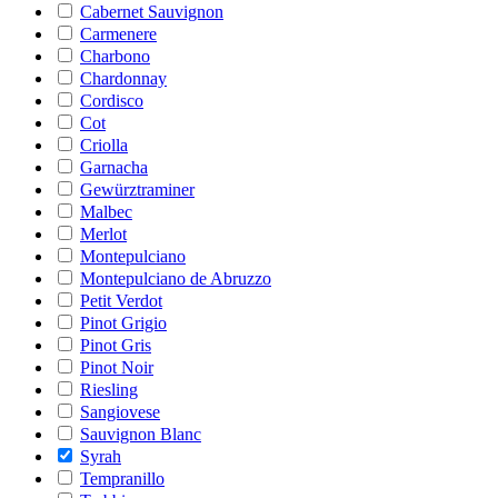
Cabernet Sauvignon
Carmenere
Charbono
Chardonnay
Cordisco
Cot
Criolla
Garnacha
Gewürztraminer
Malbec
Merlot
Montepulciano
Montepulciano de Abruzzo
Petit Verdot
Pinot Grigio
Pinot Gris
Pinot Noir
Riesling
Sangiovese
Sauvignon Blanc
Syrah
Tempranillo