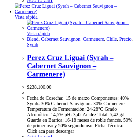
Add to cart
Vista rápida
Vista rápida
Blend
,
Cabernet Sauvignon
,
Carmenere
,
Chile
,
Precio
,
Syrah
Perez Cruz Liguai (Syrah –
Cabernet Sauvignon –
Carmenere)
$
238,100.00
Fecha de Cosecha: 15 de marzo Componentes: 40%
Syrah- 30% Cabernet Sauvignon- 30% Carmenere
Temperatura de Fermentación: 24-28°C Grado
Alcohólico: 14,5% pH: 3,42 Acidez Total: 5,42 g/l
Guarda en Barrica: 16-18 meses de roble francés, 50%
de primer uso y 50% segundo uso. Ficha Técnica:
Click acá para descargar
Add to cart