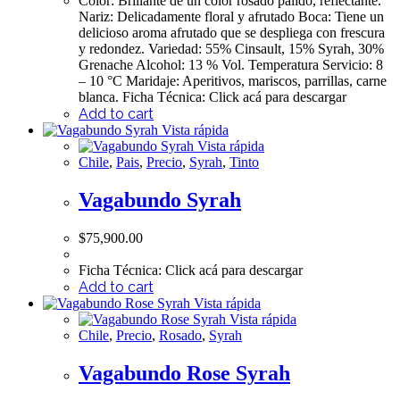
Color: Brillante de un color rosado pálido, reflectante.
Nariz: Delicadamente floral y afrutado Boca: Tiene un
delicioso aroma afrutado que se despliega con frescura
y redondez. Variedad: 55% Cinsault, 15% Syrah, 30%
Grenache Alcohol: 13 % Vol. Temperatura Servicio: 8
– 10 °C Maridaje: Aperitivos, mariscos, parrillas, carne
blanca. Ficha Técnica: Click acá para descargar
Add to cart
Vista rápida
Vista rápida
Chile
,
Pais
,
Precio
,
Syrah
,
Tinto
Vagabundo Syrah
$
75,900.00
Ficha Técnica: Click acá para descargar
Add to cart
Vista rápida
Vista rápida
Chile
,
Precio
,
Rosado
,
Syrah
Vagabundo Rose Syrah