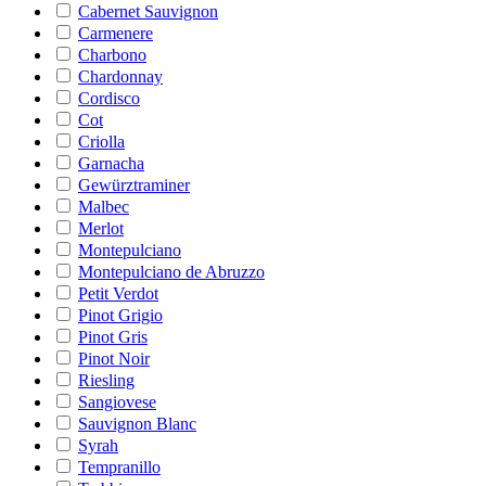
Cabernet Sauvignon
Carmenere
Charbono
Chardonnay
Cordisco
Cot
Criolla
Garnacha
Gewürztraminer
Malbec
Merlot
Montepulciano
Montepulciano de Abruzzo
Petit Verdot
Pinot Grigio
Pinot Gris
Pinot Noir
Riesling
Sangiovese
Sauvignon Blanc
Syrah
Tempranillo