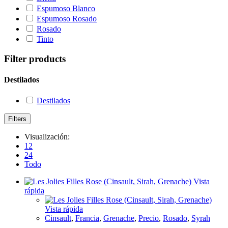
Espumoso Blanco
Espumoso Rosado
Rosado
Tinto
Filter products
Destilados
Destilados
Filters
Visualización:
12
24
Todo
Vista
rápida
Vista rápida
Cinsault
,
Francia
,
Grenache
,
Precio
,
Rosado
,
Syrah