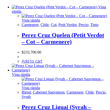
Vista
rápida
Vista rápida
Carmenere
,
Chile
,
Cot
,
Petit Verdot
,
Precio
,
Tinto
Perez Cruz Quelen (Petit Verdot
– Cot – Carmenere)
$
233,700.00
Add to cart
Vista rápida
Vista rápida
Blend
,
Cabernet Sauvignon
,
Carmenere
,
Chile
,
Precio
,
Syrah
Perez Cruz Liguai (Syrah –