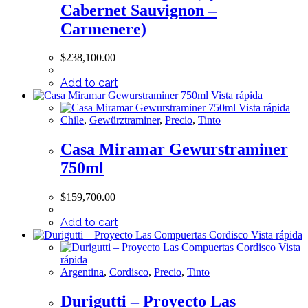
Cabernet Sauvignon –
Carmenere)
$
238,100.00
Add to cart
Vista rápida
Vista rápida
Chile
,
Gewürztraminer
,
Precio
,
Tinto
Casa Miramar Gewurstraminer
750ml
$
159,700.00
Add to cart
Vista rápida
Vista
rápida
Argentina
,
Cordisco
,
Precio
,
Tinto
Durigutti – Proyecto Las