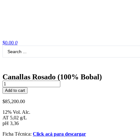
$
0.00
0
Canallas Rosado (100% Bobal)
Canallas
Rosado
Add to cart
(100%
Bobal)
$
85,200.00
quantity
12% Vol. Alc.
AT 5,02 g/L
pH 3,36
Ficha Técnica:
Click acá para descargar