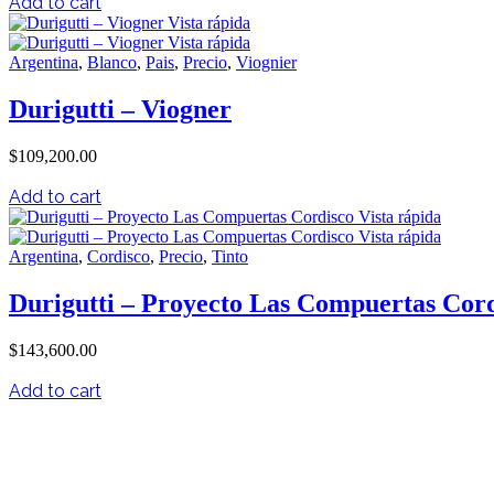
Add to cart
Vista rápida
Vista rápida
Argentina
,
Blanco
,
Pais
,
Precio
,
Viognier
Durigutti – Viogner
$
109,200.00
Add to cart
Vista rápida
Vista rápida
Argentina
,
Cordisco
,
Precio
,
Tinto
Durigutti – Proyecto Las Compuertas Cor
$
143,600.00
Add to cart