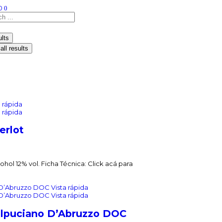
0
0
lts
all results
 rápida
 rápida
erlot
ohol 12% vol. Ficha Técnica: Click acá para
Vista rápida
Vista rápida
elpuciano D’Abruzzo DOC