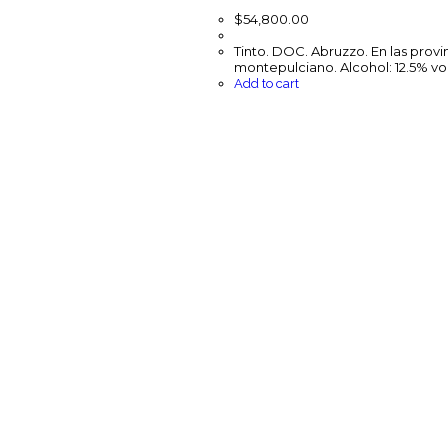
$
54,800.00
Tinto. DOC. Abruzzo. En las provi
montepulciano. Alcohol: 12.5% ​​vo
Add to cart