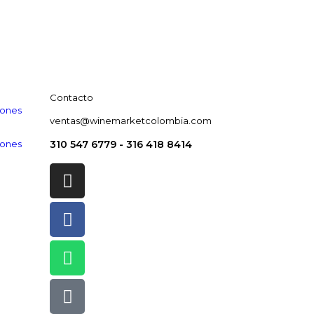
Contacto
iones
ventas@winemarketcolombia.com
iones
310 547 6779 - 316 418 8414