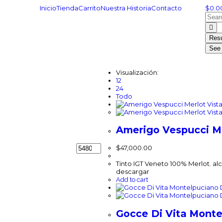
Inicio
Tienda
Carrito
Nuestra Historia
Contacto
$
0.0
Resu
See 
Visualización:
12
24
Todo
Vista
Vista
Amerigo Vespucci M
$
47,000.00
Tinto IGT Veneto 100% Merlot. alc
descargar
Add to cart
Gocce Di Vita Mont