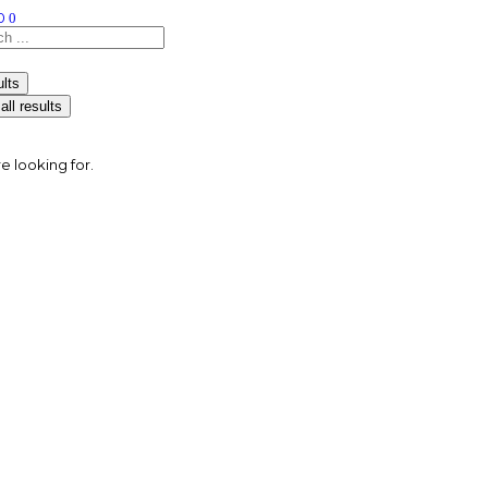
0
0
lts
all results
e looking for.