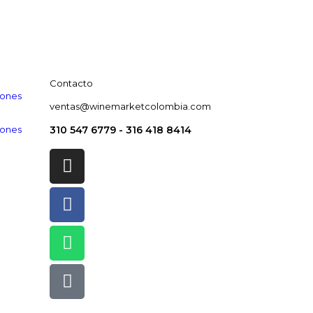
Contacto
iones
ventas@winemarketcolombia.com
iones
310 547 6779 - 316 418 8414