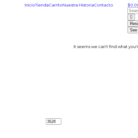
Inicio
Tienda
Carrito
Nuestra Historia
Contacto
$
0.0
Resu
See 
It seems we can't find what you'r