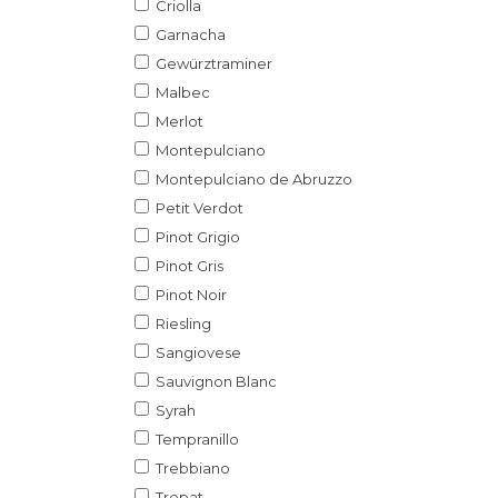
Criolla
Garnacha
Gewürztraminer
Malbec
Merlot
Montepulciano
Montepulciano de Abruzzo
Petit Verdot
Pinot Grigio
Pinot Gris
Pinot Noir
Riesling
Sangiovese
Sauvignon Blanc
Syrah
Tempranillo
Trebbiano
Trepat