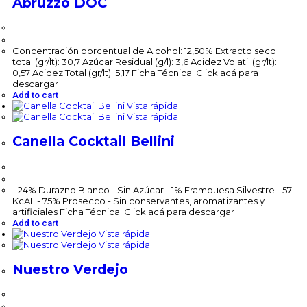
Abruzzo DOC
$
117,200.00
Concentración porcentual de Alcohol: 12,50% Extracto seco
total (gr/lt): 30,7 Azúcar Residual (g/l): 3,6 Acidez Volatil (gr/lt):
0,57 Acidez Total (gr/lt): 5,17 Ficha Técnica: Click acá para
descargar
Add to cart
Vista rápida
Vista rápida
Canella Cocktail Bellini
$
84,400.00
- 24% Durazno Blanco - Sin Azúcar - 1% Frambuesa Silvestre - 57
KcAL - 75% Prosecco - Sin conservantes, aromatizantes y
artificiales Ficha Técnica: Click acá para descargar
Add to cart
Vista rápida
Vista rápida
Nuestro Verdejo
$
111,600.00