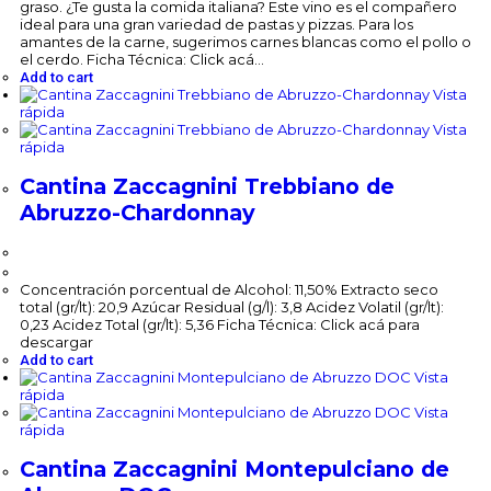
graso. ¿Te gusta la comida italiana? Este vino es el compañero
ideal para una gran variedad de pastas y pizzas. Para los
amantes de la carne, sugerimos carnes blancas como el pollo o
el cerdo. Ficha Técnica: Click acá…
Add to cart
Vista
rápida
Vista
rápida
Cantina Zaccagnini Trebbiano de
Abruzzo-Chardonnay
$
119,300.00
Concentración porcentual de Alcohol: 11,50% Extracto seco
total (gr/lt): 20,9 Azúcar Residual (g/l): 3,8 Acidez Volatil (gr/lt):
0,23 Acidez Total (gr/lt): 5,36 Ficha Técnica: Click acá para
descargar
Add to cart
Vista
rápida
Vista
rápida
Cantina Zaccagnini Montepulciano de