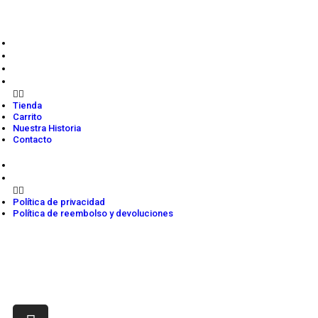
de viñas boutique para que disfrutes de los mejores
momentos.
Tienda
Carrito
Nuestra Historia
Contacto
Tienda
Carrito
Nuestra Historia
Contacto
Política de privacidad
Política de reembolso y devoluciones
Política de privacidad
Política de reembolso y devoluciones
Contacto
ventas@winemarketcolombia.com
310 547 6779 - 316 418 8414