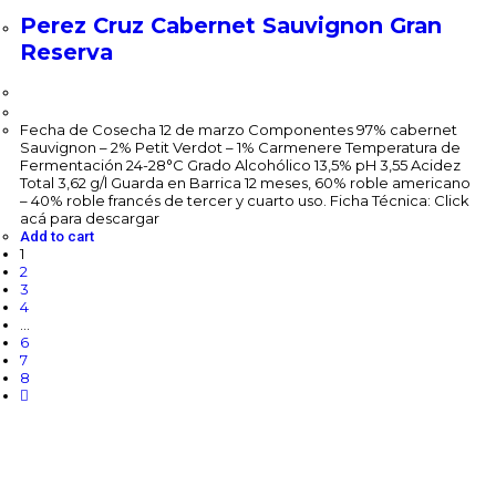
Perez Cruz Cabernet Sauvignon Gran
Reserva
$
98,500.00
Fecha de Cosecha 12 de marzo Componentes 97% cabernet
Sauvignon – 2% Petit Verdot – 1% Carmenere Temperatura de
Fermentación 24-28°C Grado Alcohólico 13,5% pH 3,55 Acidez
Total 3,62 g/l Guarda en Barrica 12 meses, 60% roble americano
– 40% roble francés de tercer y cuarto uso. Ficha Técnica: Click
acá para descargar
Add to cart
1
2
3
4
…
6
7
8
Te ofrecemos una gran variedad de Vinos exclusivos