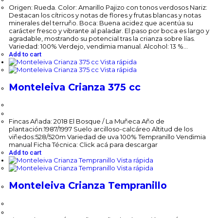
Origen: Rueda. Color: Amarillo Pajizo con tonos verdosos Nariz:
Destacan los cítricos y notas de flores y frutas blancas y notas
minerales del terruño. Boca: Buena acidez que acentúa su
carácter fresco y vibrante al paladar. El paso por boca es largo y
agradable, mostrando su potencial tras la crianza sobre lías.
Variedad: 100% Verdejo, vendimia manual. Alcohol: 13 %…
Add to cart
Vista rápida
Vista rápida
Monteleiva Crianza 375 cc
$
58,900.00
Fincas Añada: 2018 El Bosque / La Muñeca Año de
plantación:1987/1997 Suelo arcilloso-calcáreo Altitud de los
viñedos:528/520m Variedad de uva 100% Tempranillo Vendimia
manual Ficha Técnica: Click acá para descargar
Add to cart
Vista rápida
Vista rápida
Monteleiva Crianza Tempranillo
$
103,100.00