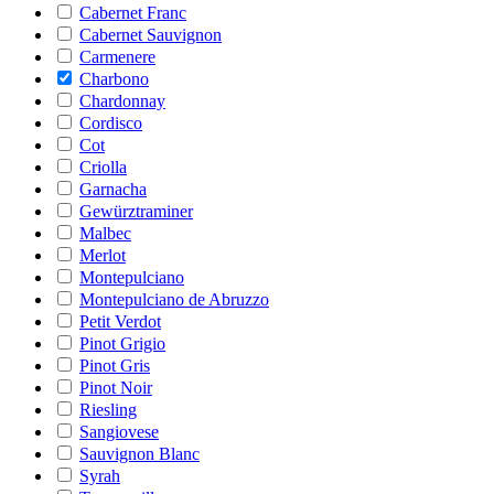
Cabernet Franc
Cabernet Sauvignon
Carmenere
Charbono
Chardonnay
Cordisco
Cot
Criolla
Garnacha
Gewürztraminer
Malbec
Merlot
Montepulciano
Montepulciano de Abruzzo
Petit Verdot
Pinot Grigio
Pinot Gris
Pinot Noir
Riesling
Sangiovese
Sauvignon Blanc
Syrah