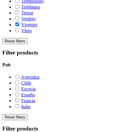
Tempranillo
Trebbiano
Trepat
Verdejo
Viognier
Viura
Reset filters
Filter products
Pais
Argentina
Chile
Escocia
España
Francia
Italia
Reset filters
Filter products